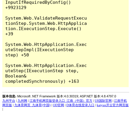
InputIfRequiredByConfig() 
+9923129

System.Web.ValidateRequestExecu
tionStep.System.Web.HttpApplica
tion.IExecutionStep.Execute() 
+39

System.Web.HttpApplication.Exec
uteStepImpl(IExecutionStep 
step) +50

System.Web.HttpApplication.Exec
uteStep(IExecutionStep step, 
Boolean& 
版本信息:
Microsoft .NET Framework 版本:4.0.30319; ASP.NET 版本:4.8.4797.0
九州平台
|
九州网
|
江南手机网页版登录入口_江南（中国）官方
|
U8国际官网
|
江南手机
网页版
|
九体育网页_九体育(中国)
|
OD官网
|
D体育在线登录入口
|
kaiyun开云官方网页版
|