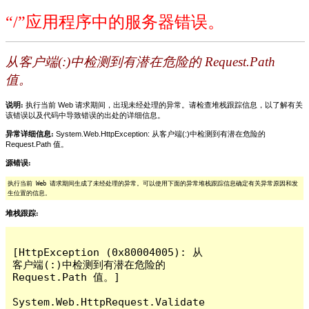
“/”应用程序中的服务器错误。
从客户端(:)中检测到有潜在危险的 Request.Path
值。
说明:
执行当前 Web 请求期间，出现未经处理的异常。请检查堆栈跟踪信息，以了解有关
该错误以及代码中导致错误的出处的详细信息。
异常详细信息:
System.Web.HttpException: 从客户端(:)中检测到有潜在危险的
Request.Path 值。
源错误:
执行当前 Web 请求期间生成了未经处理的异常。可以使用下面的异常堆栈跟踪信息确定有关异常原因和发
生位置的信息。
堆栈跟踪:
[HttpException (0x80004005): 从
客户端(:)中检测到有潜在危险的 
Request.Path 值。]

System.Web.HttpRequest.Validate